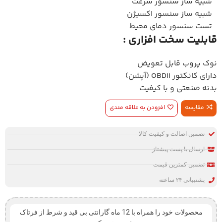
شبیه ساز سنسور سرعت
شبیه ساز سنسور اکسیژن
تست سنسور دمای محیط
قابلیت سخت افزاری :
نوک پروب قابل تعویض
دارای کانکتور OBDII (آپشن)
بدنه صنعتی و با کیفیت
مقایسه
افزودن به علاقه مندی
تضمین اصالت و کیفیت کالا
ارسال با پست پیشتاز
تضمین کمترین قیمت
پشتیبانی ۲۴ ساعته
محصولات خود را همراه با 12 ماه گارانتی بی قید و شرط از فرتاک