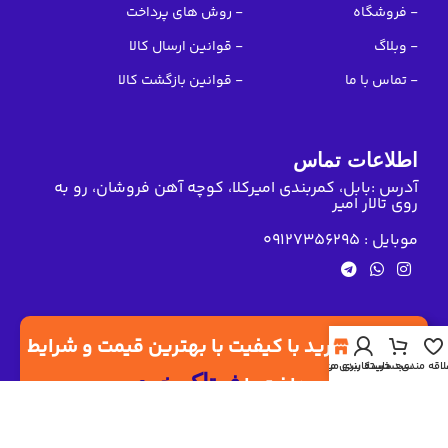
- فروشگاه
- روش های پرداخت
- وبلاگ
- قوانین ارسال کالا
- تماس با ما
- قوانین بازگشت کالا
اطلاعات تماس
آدرس :بابل، کمربندی امیرکلا، کوچه آهن فروشان، رو به
روی تالار امیر
موبایل : 09127356295
تجربه ی خرید با کیفیت با بهترین قیمت و شرایط
لاقه مندی
سبد خرید
حساب کاربری من
دسته بندی محصولات
فرتاک خودرو
پرداخت با