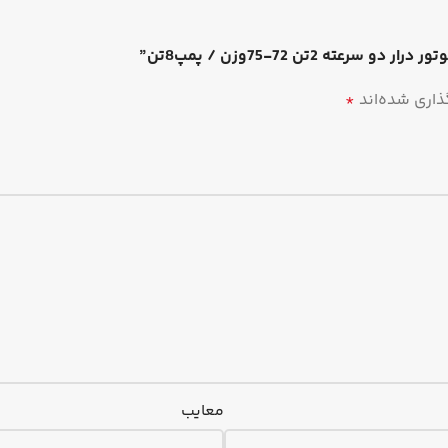
 2تن 72-75وزن / پمپ8تن”
ذاری شده‌اند
*
معایب