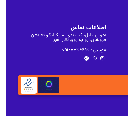
اطلاعات تماس
آدرس :بابل، کمربندی امیرکلا، کوچه آهن
فروشان، رو به روی تالار امیر
موبایل : 09127356295