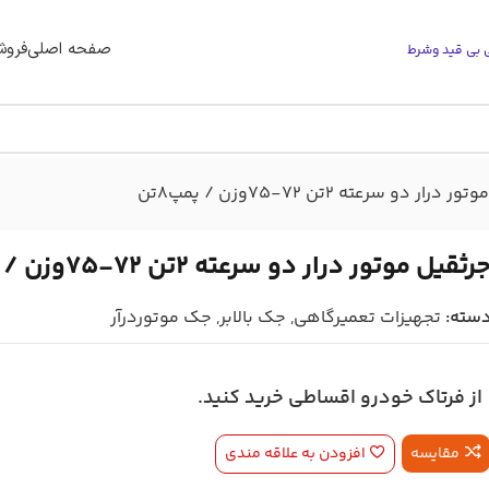
صفحه اصلی
فروش
درار دو سرعته 2تن 72-75وزن / پمپ8تن
رثقیل موتور درار دو سرعته 2تن 72-75وزن / پمپ8تن
سته:
تجهیزات تعمیرگاهی
,
جک بالابر
,
جک موتوردرآر
از فرتاک خودرو اقساطی خرید کنید.
مقایسه
افزودن به علاقه مندی