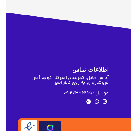
اطلاعات تماس
آدرس :بابل، کمربندی امیرکلا، کوچه آهن
فروشان، رو به روی تالار امیر
موبایل : 09127356295