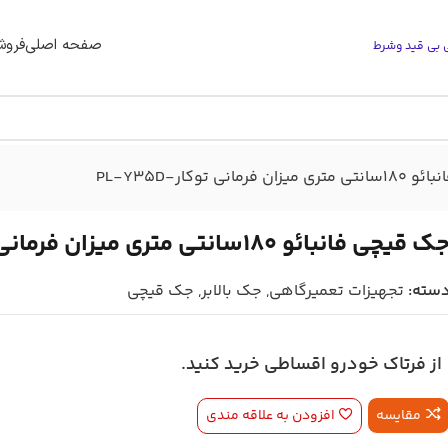
صفحه اصلی
فروش
رمانی توکار-PL-Y35D
ک قیچی فانبائو 180سانتی متری میزان فرمانی توکار-PL-Y35D
سته:
تجهیزات تعمیرگاهی
,
جک بالابر
,
جک قیچی
از فرتاک خودرو اقساطی خرید کنید.
مقایسه
افزودن به علاقه مندی